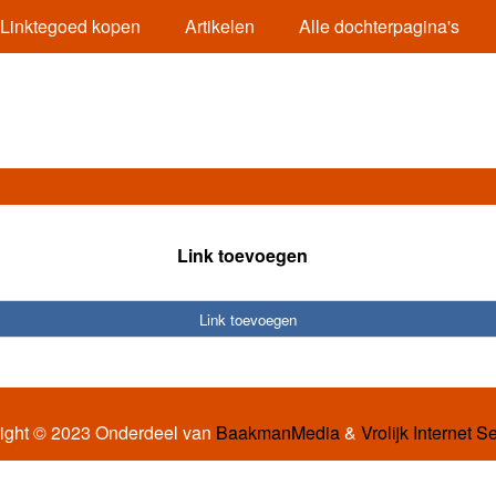
Linktegoed kopen
Artikelen
Alle dochterpagina's
Link toevoegen
Link toevoegen
ight © 2023 Onderdeel van
BaakmanMedia
&
Vrolijk Internet S